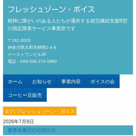
フレッシュゾーン・ボイス
精神に障がいのある人たちが通所する就労継続支援B型
の指定障害サービス事業所です
〒242-0003
神奈川県大和市林間1-4-6
イーストワンビル3F
電話・FAX 046-274-5880
ホーム
お知らせ
事業内容
ボイスの会
コーヒー豆販売
タグ: フレッシュゾーン・ボイス
2026年7月8日
夏季休業日のお知らせ